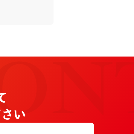
ON
て
ださい