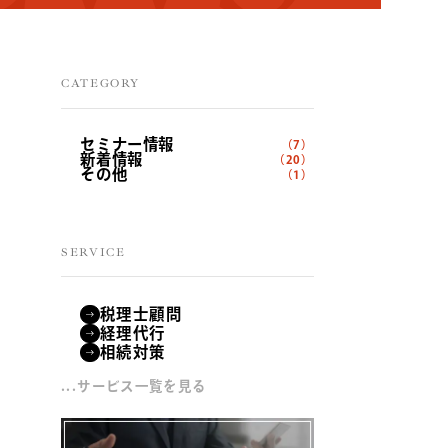
CATEGORY
セミナー情報
（7）
新着情報
（20）
その他
（1）
SERVICE
税理士顧問
経理代行
相続対策
...サービス一覧を見る