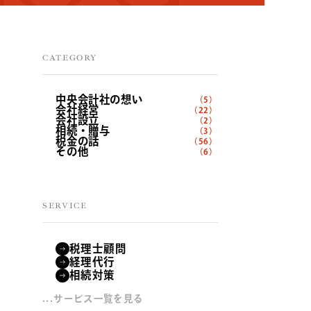
CATEGORY
中央会計社の想い
（5）
会社経営
（22）
会社設立
（2）
相続・贈与
（3）
税金の話
（56）
その他
（6）
SERVICE
税理士顧問
経理代行
相続対策
...サービス一覧を見る