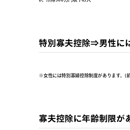
特別寡夫控除⇒男性に
※女性には特別寡婦控除制度があります。(前
寡夫控除に年齢制限が