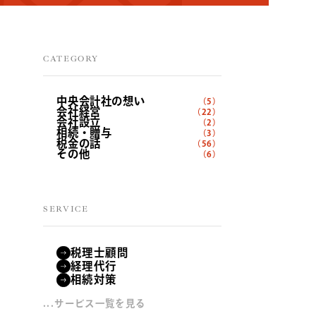
CATEGORY
中央会計社の想い
（5）
会社経営
（22）
会社設立
（2）
相続・贈与
（3）
税金の話
（56）
その他
（6）
SERVICE
税理士顧問
経理代行
相続対策
...サービス一覧を見る