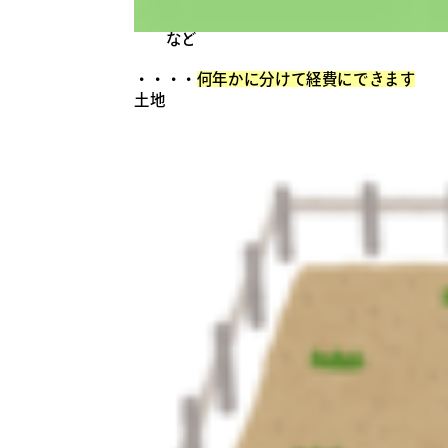
など
・・・・
何年かに分けて経費にできます
土地